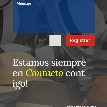
Registrar
=
15 + 7
Estamos siempre
en
Contacto
cont
igo!